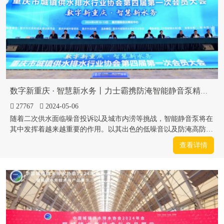
数字新重庆 · 智慧新水务丨力士霸携防淹智能静音泵精彩亮相重庆水协会员大会
27767
2024-05-06
随着二次供水面临噪音投诉以及城市内涝等挑战，智能静音泵将在
其中发挥着越来越重要的作用。以其出色的低噪音以及防淹高防护
等级特点，深受专家以及行业领导喜爱。我们有幸参加且在产品展
查看详情
示和交流中获益匪浅。01 大会流程 2024年4月10-12日，在重庆国
际会...