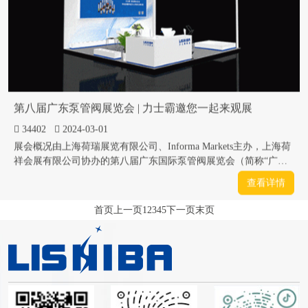
第八届广东泵管阀展览会 | 力士霸邀您一起来观展
34402
2024-03-01
展会概况由上海荷瑞展览有限公司、Informa Markets主办，上海荷
祥会展有限公司协办的第八届广东国际泵管阀展览会（简称“广东
泵阀展”）将携手广东水展于2024年3月5-7日在广州保利世贸博览
查看详情
馆隆重开幕！第八届广东泵阀展是华南高品质泵管阀展览会，携手
同期举办的广东水展，2024年规模将扩增至36,000㎡，汇聚8...
首页
上一页
1
2
3
4
5
下一页
末页