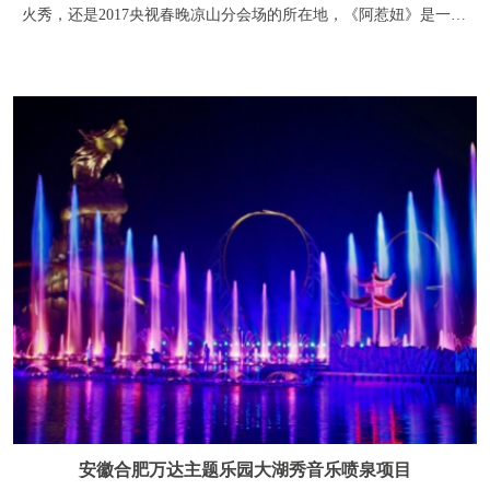
安徽合肥万达主题乐园大湖秀音乐喷泉项目
合肥万达主题乐园大型神话实景水秀----巢湖传奇，运用喷泉、水
幕、火泉、全彩激光、3D影像、电脑灯、焰火等国际最新的多媒
体艺术和技术成果，为游客打造电光流影的世界级视听盛宴。