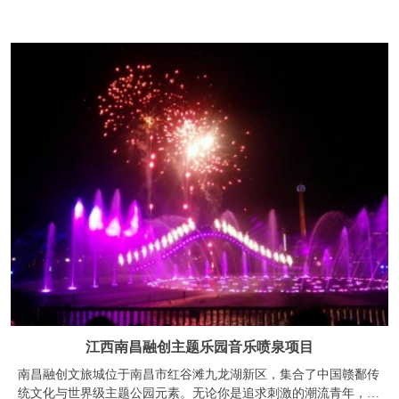
江西南昌融创主题乐园音乐喷泉项目
南昌融创文旅城位于南昌市红谷滩九龙湖新区，集合了中国赣鄱传
统文化与世界级主题公园元素。无论你是追求刺激的潮流青年，寻
找浪漫的甜蜜情侣，还是想要给孩子一个梦幻童年的家长，南昌融
创乐园都可以满足你。融创乐园中国内最长的木质过山车“竹林绿
蟒”、最高最快的过