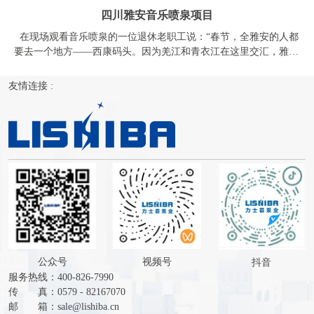
公众号
视频号
抖音
服务热线：400-826-7990
传 真：0579 - 82167070
邮 箱：
sale@lishiba.cn
网 址：
www.lishiba.com
地 址：浙江省金华市金东综合工业园潜溪路598号
Copyright ©
智能静音泵
,
立式多级离心泵
,
不锈钢深井泵
,
井用潜水泵
,
高扬程潜水泵
,
家用潜水泵
,
水冷式屏蔽潜水电机
,
喷泉专用泵
,
全不锈钢
喷泉泵
,浙江力士霸泵业有限公司 服务热线：400-826-7990
51La
XML