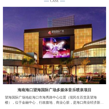
海南海口望海国际广场多媒体音乐喷泉项目
望海国际广场地处海口市海秀路中心位置（现民生百货及望海
楼），位于金融中心﹑行政腹地﹑商业心脏，是海口商业经济新纪
元的象征，是海口市乃至海南区域人流量最大的繁华商业区，具有
绝对优势的商业氛围。周边基础设施完善，商业﹑金融﹑文化﹑娱
乐和市政配套齐全。望海