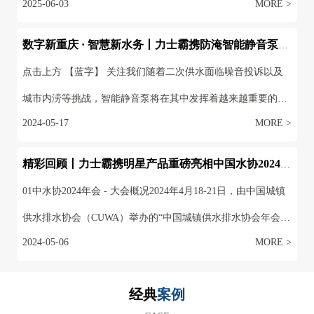
2024-05-17
MORE >
用。以其出色的低噪音以及防淹高防护等级特点，深受专家以
及行业领导喜爱。我们有幸参加且在产品展示和交流中获益匪
精彩回顾丨力士霸携明星产品重磅亮相中国水协2024年会
浅。01 大会流程 2024年4月10-12日，在重庆国际会议...
01中水协2024年会 - 大会概况2024年4月18-21日，由中国城镇
供水排水协会（CUWA）举办的“中国城镇供水排水协会年会暨
2024-05-06
MORE >
城镇水务技术与产品展示会”在青岛世博城国际展览中心盛大召
开。水协年会秉承“会朋友、议良策、寻机遇、求发展”的宗
经典
案例
旨，邀请政府领导、全国省级地方水协代表、分支机构代表、
CASE
中国水协第三届理事会全体...