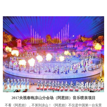
2017央视春晚凉山分会场（阿惹妞）音乐喷泉项目
不看《阿惹妞》，不算到凉山！《阿惹妞》不仅是中国第一台实景
火秀，还是2017央视春晚凉山分会场的所在地，《阿惹妞》是一首
情歌，一方情感，更是一种情怀“火”作为彝族的生命图腾贯穿全
剧，从民族源起的脚步，到彝人世俗风情的展开，从阿惹妞情与爱
的相遇相知到火