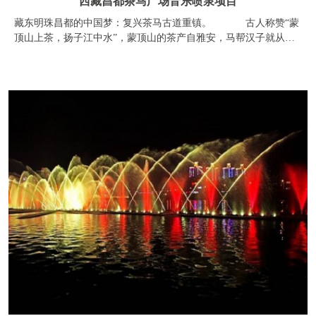
四川雅安音乐喷泉项目
在现场观看音乐喷泉的一位退休老职工说：“春节，全雅安的人都
要去一个地方——西康码头。因为羌江和青衣江在这里交汇，雅安
大桥和汉白玉大桥遥相应，更重要的是开阔的水面上有随音乐舞动
的喷泉。每晚七点半，前来观看的人群挤满了码头。音乐让
友情连接