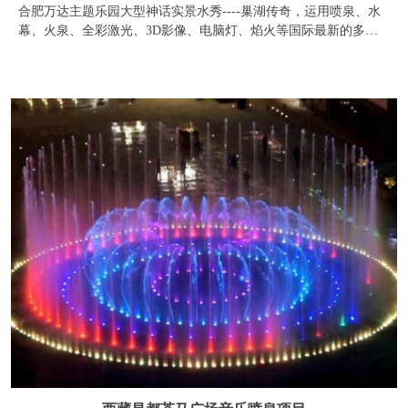
西藏昌都茶马广场音乐喷泉项目
藏东明珠昌都的中国梦：复兴茶马古道重镇。 古人称赞“蒙
顶山上茶，扬子江中水”，蒙顶山的茶产自雅安，马帮汉子就从这
里出发：过康