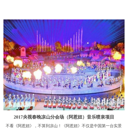
2017央视春晚凉山分会场（阿惹妞）音乐喷泉项目
不看《阿惹妞》，不算到凉山！《阿惹妞》不仅是中国第一台实景
火秀，还是2017央视春晚凉山分会场的所在地，《阿惹妞》是一首
情歌，一方情感，更是一种情怀“火”作为彝族的生命图腾贯穿全
剧，从民族源起的脚步，到彝人世俗风情的展开，从阿惹妞情与爱
的相遇相知到火