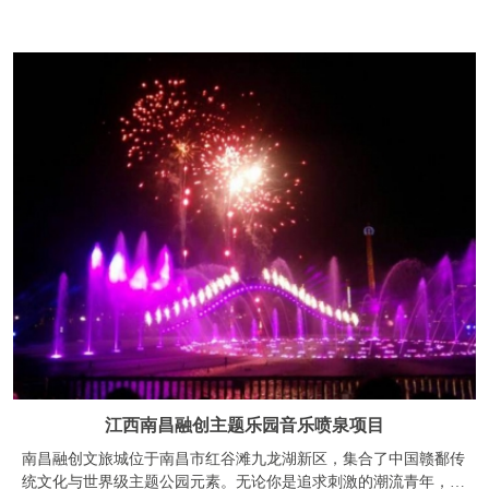
江西南昌融创主题乐园音乐喷泉项目
南昌融创文旅城位于南昌市红谷滩九龙湖新区，集合了中国赣鄱传
统文化与世界级主题公园元素。无论你是追求刺激的潮流青年，寻
找浪漫的甜蜜情侣，还是想要给孩子一个梦幻童年的家长，南昌融
创乐园都可以满足你。融创乐园中国内最长的木质过山车“竹林绿
蟒”、最高最快的过