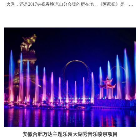
安徽合肥万达主题乐园大湖秀音乐喷泉项目
合肥万达主题乐园大型神话实景水秀----巢湖传奇，运用喷泉、水
幕、火泉、全彩激光、3D影像、电脑灯、焰火等国际最新的多媒
体艺术和技术成果，为游客打造电光流影的世界级视听盛宴。