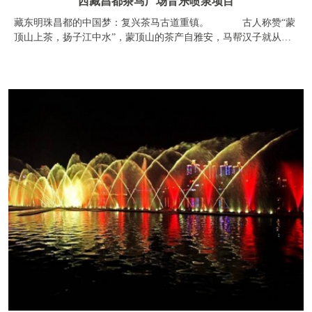
四川雅安音乐喷泉项目
在现场观看音乐喷泉的一位退休老职工说：“春节，全雅安的人都
要去一个地方——西康码头。因为羌江和青衣江在这里交汇，雅安
大桥和汉白玉大桥遥相应，更重要的是开阔的水面上有随音乐舞动
的喷泉。每晚七点半，前来观看的人群挤满了码头。音乐让
友情连接