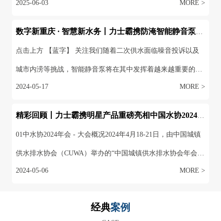
2024-05-17
MORE >
用。以其出色的低噪音以及防淹高防护等级特点，深受专家以
及行业领导喜爱。我们有幸参加且在产品展示和交流中获益匪
精彩回顾丨力士霸携明星产品重磅亮相中国水协2024年会
浅。01 大会流程 2024年4月10-12日，在重庆国际会议...
01中水协2024年会 - 大会概况2024年4月18-21日，由中国城镇
供水排水协会（CUWA）举办的“中国城镇供水排水协会年会暨
2024-05-06
MORE >
城镇水务技术与产品展示会”在青岛世博城国际展览中心盛大召
开。水协年会秉承“会朋友、议良策、寻机遇、求发展”的宗
经典
案例
旨，邀请政府领导、全国省级地方水协代表、分支机构代表、
CASE
中国水协第三届理事会全体...