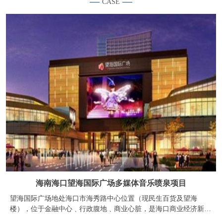
海南海口望海国际广场多媒体音乐喷泉项目
望海国际广场地处海口市海秀路中心位置（现民生百货及望海
楼），位于金融中心﹑行政腹地﹑商业心脏，是海口商业经济新纪
元的象征，是海口市乃至海南区域人流量最大的繁华商业区，具有
绝对优势的商业氛围。周边基础设施完善，商业﹑金融﹑文化﹑娱
乐和市政配套齐全。望海