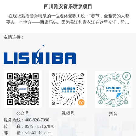
公众号
视频号
抖音
服务热线：400-826-7990
传 真：0579 - 82167070
邮 箱：
sale@lishiba.cn
网 址：
www.lishiba.com
地 址：浙江省金华市金东综合工业园潜溪路598号
Copyright ©
智能静音泵
,
立式多级离心泵
,
不锈钢深井泵
,
井用潜水泵
,
高扬程潜水泵
,
家用潜水泵
,
水冷式屏蔽潜水电机
,
喷泉专用泵
,
全不锈钢
喷泉泵
,浙江力士霸泵业有限公司 服务热线：400-826-7990
51La
XML