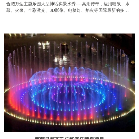
西藏昌都茶马广场音乐喷泉项目
藏东明珠昌都的中国梦：复兴茶马古道重镇。 古人称赞“蒙
顶山上茶，扬子江中水”，蒙顶山的茶产自雅安，马帮汉子就从这
里出发：过康