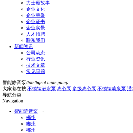
力士霸故事
企业文化
企业荣誉
企业证书
企业实景
人才招聘
联系我们
新闻资讯
公司动态
行业资讯
技术文章
常见问题
智能静音泵
/
Intelligent mute pump
大家都在搜
不锈钢潜水泵
离心泵
多级离心泵
不锈钢喷泉泵
潜
导航分类
Navigation
智能静音泵
+
-
郴州
郴州
郴州