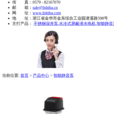
传 真：0579 - 82167070
邮 箱：
sale@lishiba.cn
网 址：
www.lishiba.com
地 址：浙江省金华市金东综合工业园潜溪路598号
主打产品：
不锈钢深井泵
,
水冷式屏蔽潜水电机
,
智能静音
当前位置:
首页
>
产品中心
>
智能静音泵