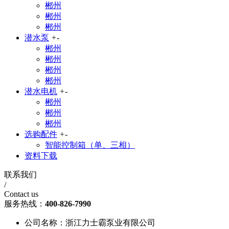
郴州
郴州
郴州
潜水泵
+
-
郴州
郴州
郴州
郴州
潜水电机
+
-
郴州
郴州
郴州
选购配件
+
-
智能控制箱（单、三相）
资料下载
联系我们
/
Contact us
服务热线：
400-826-7990
公司名称：浙江力士霸泵业有限公司